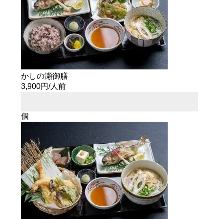
かしの瀬御膳
3,900円/人前
個