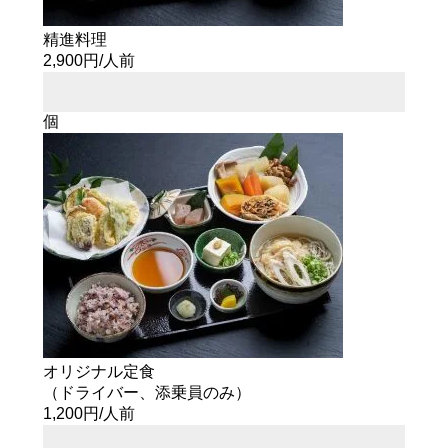
精進料理
2,900円/人前
個
オリジナル定食
（ドライバー、
添乗員のみ）
1,200円/人前